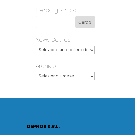
Cerca gli articoli
News Depros
Archivio
DEPROS S.R.L.