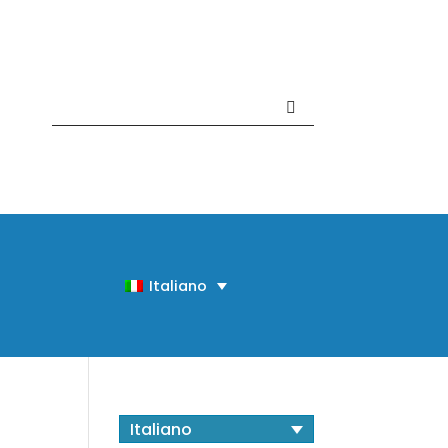
Contattaci +39 081 918020
Italiano
Italiano