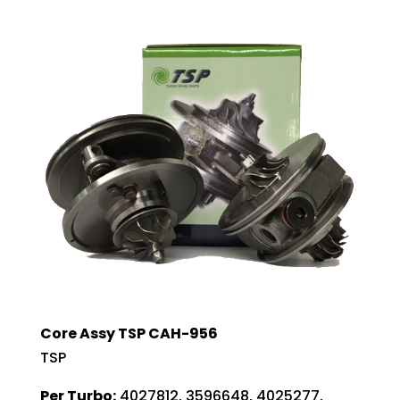
Core Assy TSP CAH-956
TSP
Per Turbo:
4027812, 3596648, 4025277,