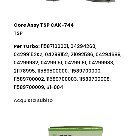
Core Assy TSP CAK-744
TSP
Per Turbo:
11587100001, 04294260,
04299152KZ, 04299152, 21092586, 04294689,
04299982, 04299151, 04299161, 04299983,
21178995, 11589500000, 11589700000,
11589700002, 11589700003, 11589700008,
11589700009, B1-004
Acquista subito