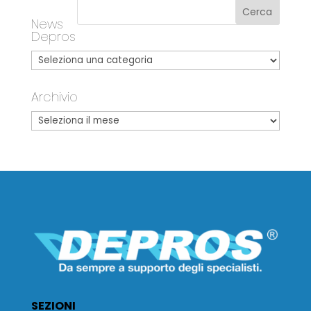
News
Depros
Archivio
SEZIONI