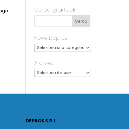
Cerca gli articoli
logo
News Depros
Archivio
DEPROS S.R.L.