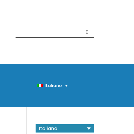
Contattaci +39 081 918020
Italiano
Italiano