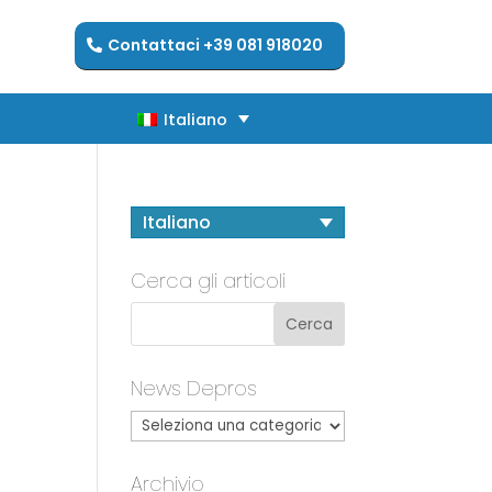
Contattaci +39 081 918020
Italiano
Italiano
Italiano
Cerca gli articoli
News Depros
Archivio