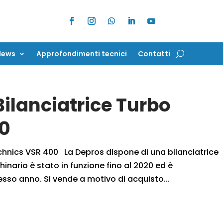
News
Approfondimenti tecnici
Contatti
News
Approfondimenti tecnici
Contatti
Bilanciatrice Turbo
00
echnics VSR 400 La Depros dispone di una bilanciatrice
inario è stato in funzione fino al 2020 ed è
esso anno. Si vende a motivo di acquisto...