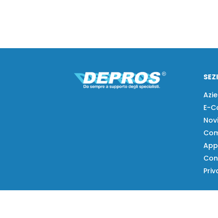
SEZ
Azi
E-C
Nov
Com
App
Con
Priv