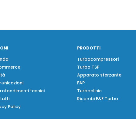
IONI
PRODOTTI
enda
Turbocompressori
ommerce
Turbo TSP
ità
Apparato sterzante
unicazioni
FAP
rofondimenti tecnici
Turboclinic
tatti
Ricambi E&E Turbo
acy Policy