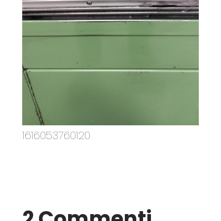
1616053760120
2 Commenti