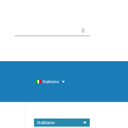
Contattaci +39 081 918020
Italiano
Italiano