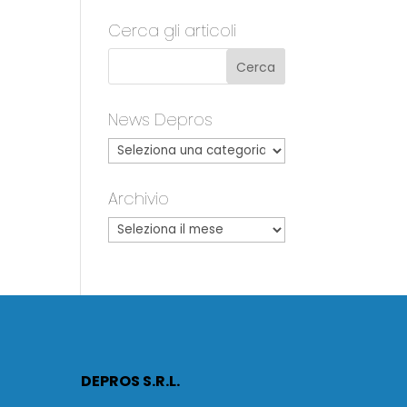
Cerca gli articoli
News Depros
Archivio
DEPROS S.R.L.