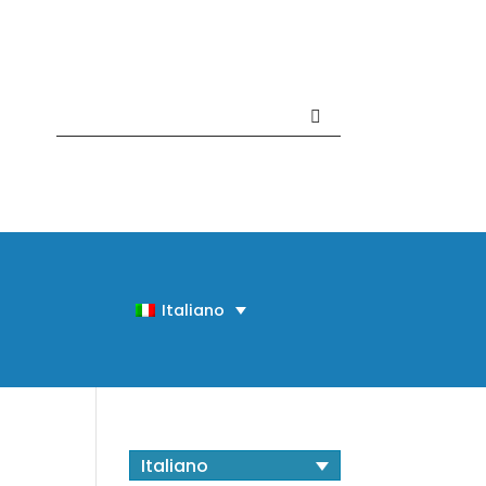
Contattaci +39 081 918020
Italiano
Italiano