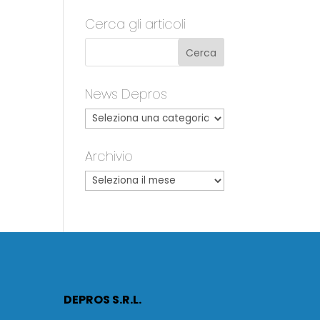
Cerca gli articoli
a
News Depros
Archivio
DEPROS S.R.L.