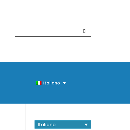
Contattaci +39 081 918020
Italiano
Italiano