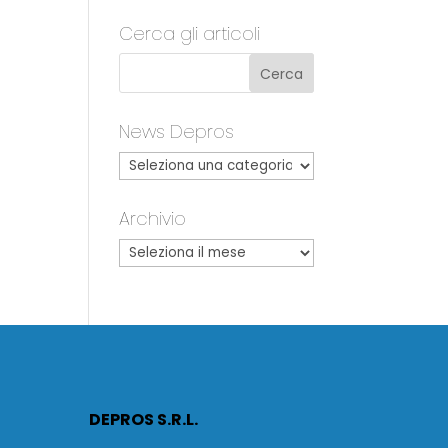
Cerca gli articoli
News Depros
Archivio
DEPROS S.R.L.