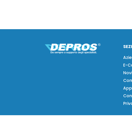
SEZ
Azi
E-C
Nov
Com
App
Con
Priv