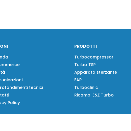
IONI
PRODOTTI
enda
Turbocompressori
ommerce
Turbo TSP
ità
Apparato sterzante
unicazioni
FAP
rofondimenti tecnici
Turboclinic
tatti
Ricambi E&E Turbo
acy Policy