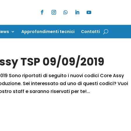
News
Approfondimenti tecnici
Contatti
News
Approfondimenti tecnici
Contatti
Assy TSP 09/09/2019
19 Sono riportati di seguito i nuovi codici Core Assy
oduzione. Sei interessato ad uno di questi codici? Vuoi
ostro staff e saranno riservati per te!...