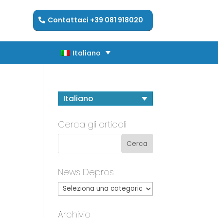
Contattaci +39 081 918020
Italiano
Italiano
Italiano
Cerca gli articoli
News Depros
Archivio