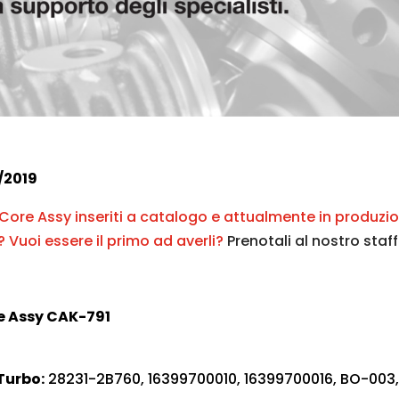
/2019
i Core Assy inseriti a catalogo e attualmente in produzi
? Vuoi essere il primo ad averli?
Prenotali al nostro staff
e Assy CAK-791
Turbo:
28231-2B760, 16399700010, 16399700016, BO-003,