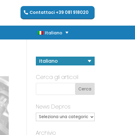
Contattaci +39 081 918020
Italiano
Italiano
Italiano
Cerca gli articoli
News Depros
Archivio