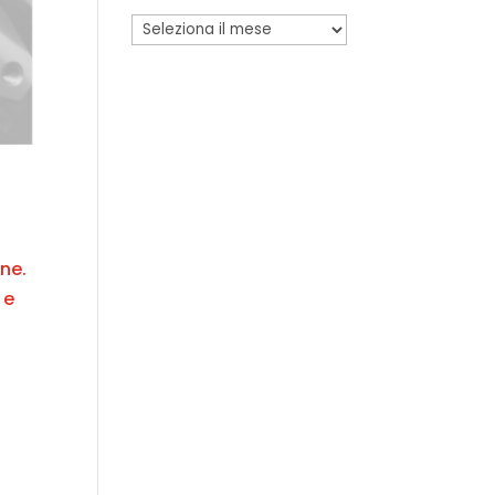
one.
e