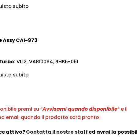
ista subito
e Assy CAI-973
Turbo:
VL12, VA810064, RHB5-051
ista subito
onibile premi su “
Avvisami quando disponibile
” e il
a email quando il prodotto sarà pronto!
ce attivo?
Contatta il nostro staff
ed avrai la possibi