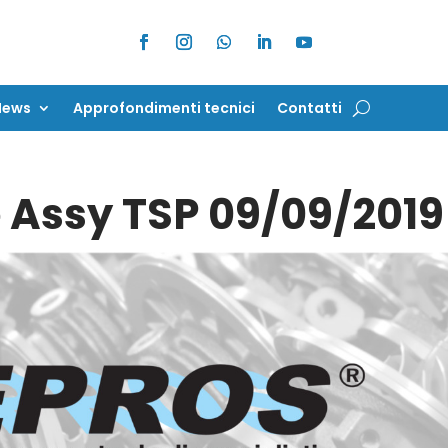
News
Approfondimenti tecnici
Contatti
News
Approfondimenti tecnici
Contatti
e Assy TSP 09/09/2019