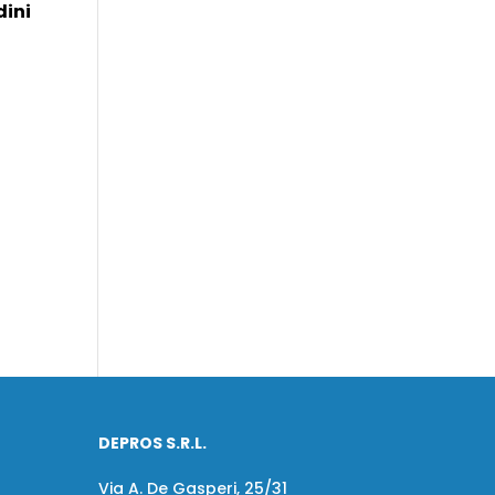
dini
DEPROS S.R.L.
Via A. De Gasperi, 25/31