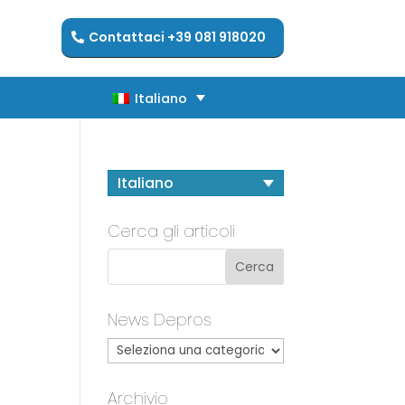
Contattaci +39 081 918020
Italiano
Italiano
Italiano
Cerca gli articoli
News Depros
Archivio