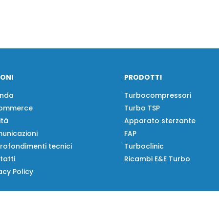
IONI
PRODOTTI
enda
Turbocompressori
ommerce
Turbo TSP
ità
Apparato sterzante
unicazioni
FAP
rofondimenti tecnici
Turboclinic
tatti
Ricambi E&E Turbo
acy Policy