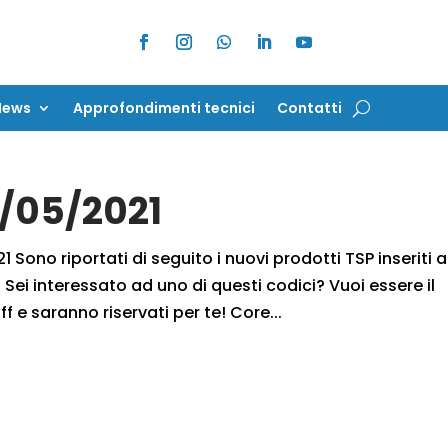
News
Approfondimenti tecnici
Contatti
News
Approfondimenti tecnici
Contatti
8/05/2021
 Sono riportati di seguito i nuovi prodotti TSP inseriti a
Sei interessato ad uno di questi codici? Vuoi essere il
f e saranno riservati per te! Core...