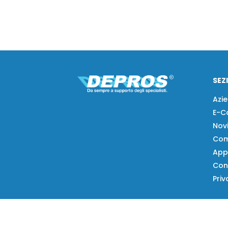
SEZ
Azi
E-C
Nov
Com
App
Con
Priv