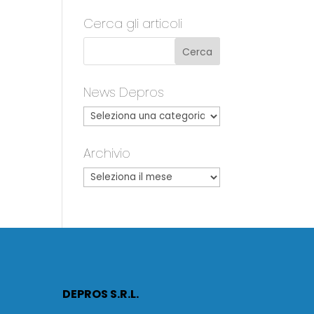
Cerca gli articoli
News Depros
Archivio
DEPROS S.R.L.