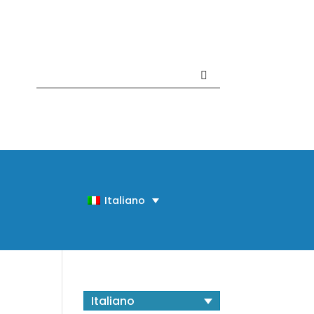
Contattaci +39 081 918020
Italiano
Italiano