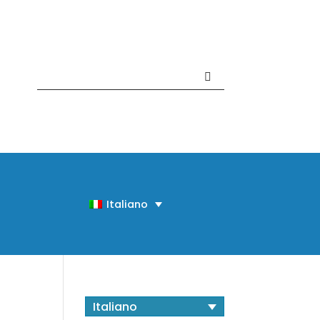
Contattaci +39 081 918020
Italiano
Italiano