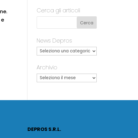
Cerca gli articoli
one.
 e
News Depros
Archivio
DEPROS S.R.L.