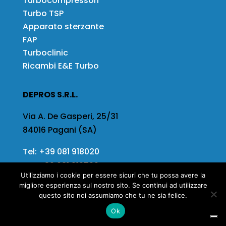
Turbocompressori
Turbo TSP
Apparato sterzante
FAP
Turboclinic
Ricambi E&E Turbo
DEPROS S.R.L.
Via A. De Gasperi, 25/31
84016 Pagani (SA)
Tel:
+39 081 918020
Fax
+39 081 919799
Utilizziamo i cookie per essere sicuri che tu possa avere la
Email:
info@depros.it
migliore esperienza sul nostro sito. Se continui ad utilizzare
questo sito noi assumiamo che tu ne sia felice.
Ok