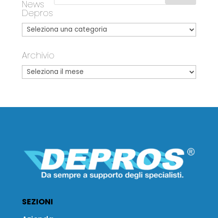
News
Depros
Archivio
SEZIONI