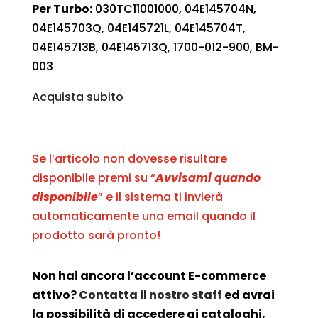
Per Turbo:
030TC11001000, 04E145704N,
04E145703Q, 04E145721L, 04E145704T,
04E145713B, 04E145713Q, 1700-012-900, BM-
003
Acquista subito
Se l’articolo non dovesse risultare
disponibile premi su “
Avvisami quando
disponibile
” e il sistema ti invierà
automaticamente una email quando il
prodotto sarà pronto!
Non hai ancora l’account E-commerce
attivo?
Contatta il nostro staff
ed avrai
la possibilità di accedere ai cataloghi,