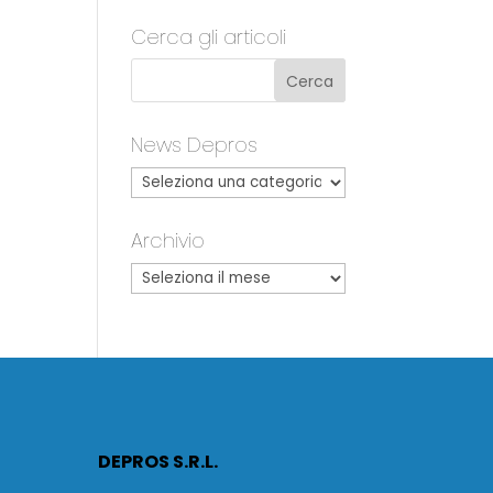
Cerca gli articoli
News Depros
Archivio
DEPROS S.R.L.