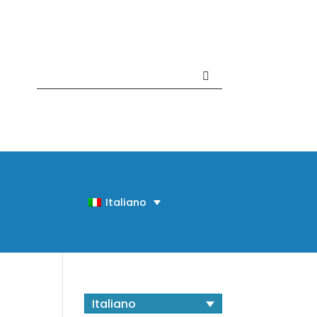
Contattaci +39 081 918020
Italiano
Italiano