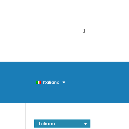
Contattaci +39 081 918020
Italiano
Italiano