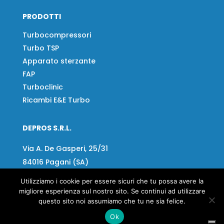
PRODOTTI
Turbocompressori
Turbo TSP
Apparato sterzante
FAP
Turboclinic
Ricambi E&E Turbo
DEPROS S.R.L.
Via A. De Gasperi, 25/31
84016 Pagani (SA)
Utilizziamo i cookie per essere sicuri che tu possa avere la
Tel:
+39 081 918020
migliore esperienza sul nostro sito. Se continui ad utilizzare
Fax
+39 081 919799
questo sito noi assumiamo che tu ne sia felice.
Email:
info@depros.it
Ok