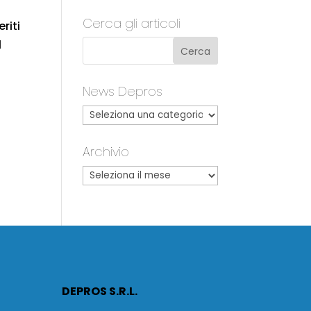
Cerca gli articoli
riti
l
News Depros
Archivio
DEPROS S.R.L.