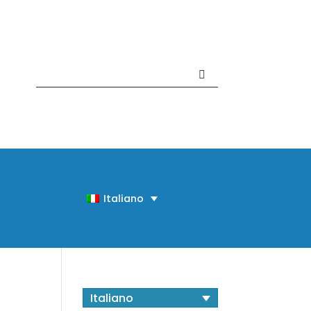
Contattaci +39 081 918020
Italiano
Italiano