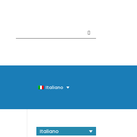
Contattaci +39 081 918020
Italiano
Italiano