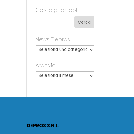
Cerca gli articoli
News Depros
Archivio
DEPROS S.R.L.