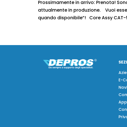
Prossimamente in arrivo: Prenota! Sono r
attualmente in produzione. Vuoi essere
quando disponibile”! Core Assy CAT-9
SEZ
Azi
E-C
Nov
Com
App
Con
Priv