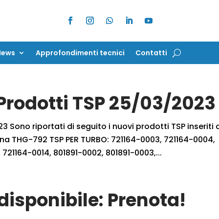
News
Approfondimenti tecnici
Contatti
News
Approfondimenti tecnici
Contatti
 Prodotti TSP 25/03/2023
 Sono riportati di seguito i nuovi prodotti TSP inseriti 
rbina THG-792 TSP PER TURBO: 721164-0003, 721164-0004,
 721164-0014, 801891-0002, 801891-0003,...
isponibile: Prenota!