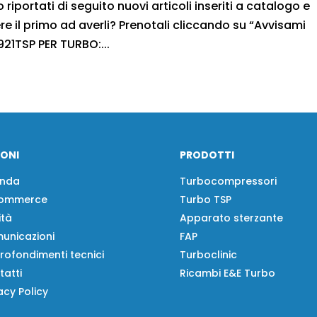
iportati di seguito nuovi articoli inseriti a catalogo e
 il primo ad averli? Prenotali cliccando su “Avvisami
21TSP PER TURBO:...
IONI
PRODOTTI
enda
Turbocompressori
ommerce
Turbo TSP
ità
Apparato sterzante
unicazioni
FAP
rofondimenti tecnici
Turboclinic
tatti
Ricambi E&E Turbo
acy Policy