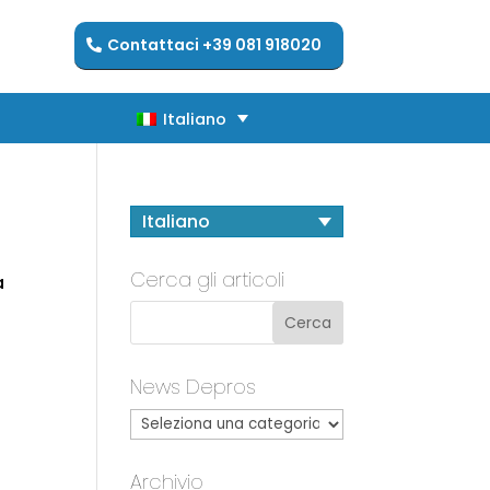
Contattaci +39 081 918020
Italiano
Italiano
Italiano
Cerca gli articoli
a
News Depros
Archivio