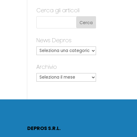
Cerca gli articoli
News Depros
Archivio
DEPROS S.R.L.