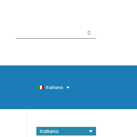
Contattaci +39 081 918020
Italiano
Italiano