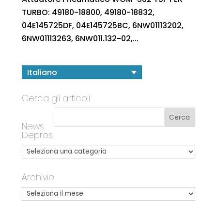
TURBO: 49180-18800, 49180-18832,
04E145725DF, 04E145725BC, 6NW01113202,
6NW01113263, 6NW011.132-02,...
Italiano
Cerca gli articoli
News
Depros
Archivio