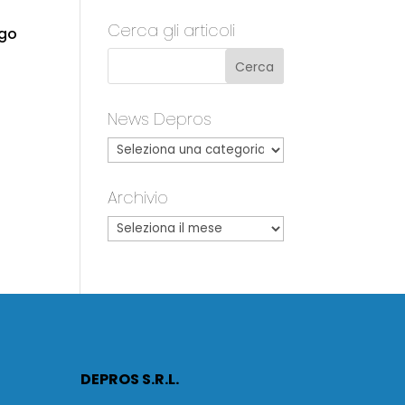
Cerca gli articoli
ogo
News Depros
Archivio
DEPROS S.R.L.