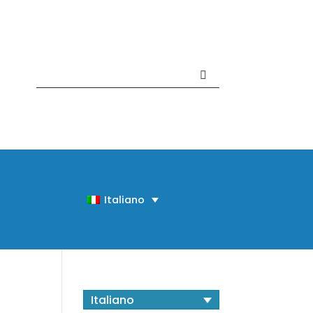
Contattaci +39 081 918020
Italiano
Italiano