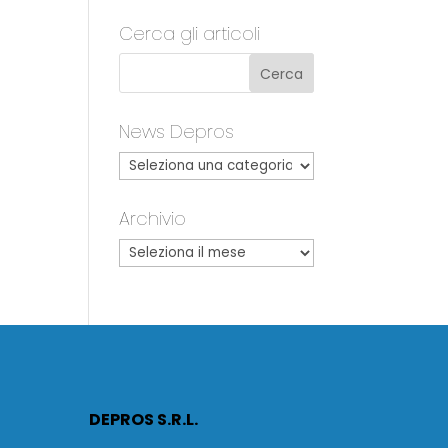
Cerca gli articoli
News Depros
Archivio
DEPROS S.R.L.