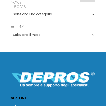
News
Depros
Archivio
SEZIONI