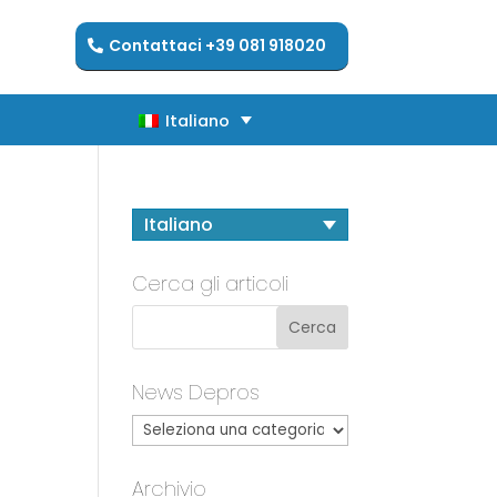
Contattaci +39 081 918020
Italiano
Italiano
Italiano
Cerca gli articoli
a
News Depros
Archivio