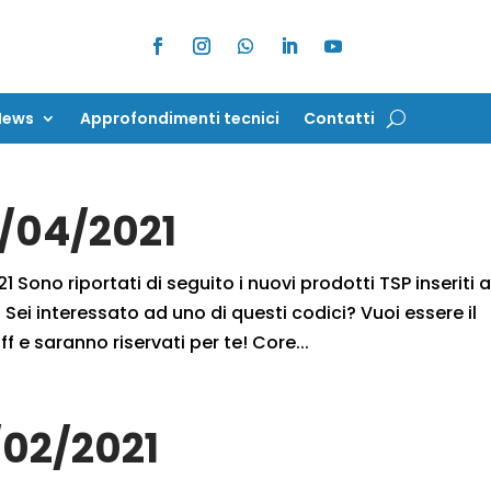
News
Approfondimenti tecnici
Contatti
News
Approfondimenti tecnici
Contatti
3/04/2021
 Sono riportati di seguito i nuovi prodotti TSP inseriti 
Sei interessato ad uno di questi codici? Vuoi essere il
f e saranno riservati per te! Core...
/02/2021