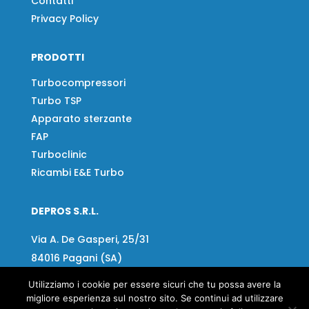
Contatti
Privacy Policy
PRODOTTI
Turbocompressori
Turbo TSP
Apparato sterzante
FAP
Turboclinic
Ricambi E&E Turbo
DEPROS S.R.L.
Via A. De Gasperi, 25/31
84016 Pagani (SA)
Utilizziamo i cookie per essere sicuri che tu possa avere la
Tel:
+39 081 918020
migliore esperienza sul nostro sito. Se continui ad utilizzare
Fax
+39 081 919799