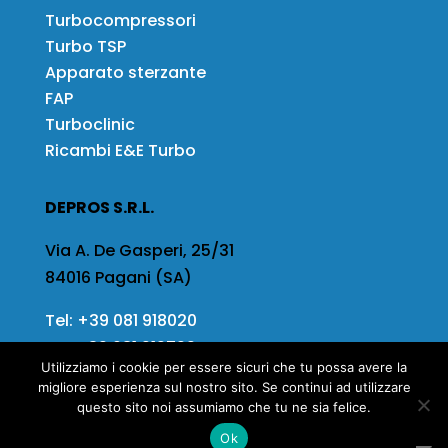
Turbocompressori
Turbo TSP
Apparato sterzante
FAP
Turboclinic
Ricambi E&E Turbo
DEPROS S.R.L.
Via A. De Gasperi, 25/31
84016 Pagani (SA)
Tel:
+39 081 918020
Fax
+39 081 919799
Utilizziamo i cookie per essere sicuri che tu possa avere la
Email:
info@depros.it
migliore esperienza sul nostro sito. Se continui ad utilizzare
questo sito noi assumiamo che tu ne sia felice.
Ok