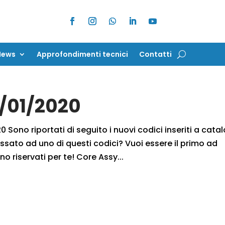
News
Approfondimenti tecnici
Contatti
News
Approfondimenti tecnici
Contatti
0/01/2020
 Sono riportati di seguito i nuovi codici inseriti a cata
ssato ad uno di questi codici? Vuoi essere il primo ad
no riservati per te! Core Assy...