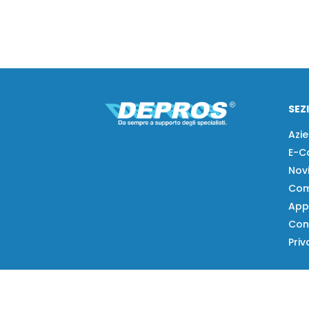
SEZ
Azi
E-C
Nov
Com
App
Con
Priv