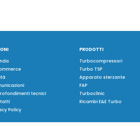
IONI
PRODOTTI
enda
Turbocompressori
ommerce
Turbo TSP
ità
Apparato sterzante
unicazioni
FAP
rofondimenti tecnici
Turboclinic
tatti
Ricambi E&E Turbo
acy Policy