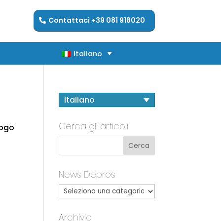
Contattaci +39 081 918020
Italiano
Italiano
Italiano
Cerca gli articoli
logo
News Depros
Archivio