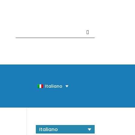
Contattaci +39 081 918020
Italiano
Italiano