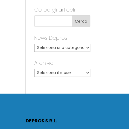
Cerca gli articoli
News Depros
Archivio
DEPROS S.R.L.