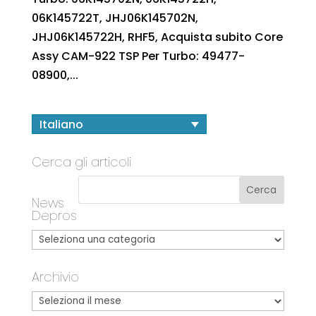
06K145722T, JHJ06K145702N,
JHJ06K145722H, RHF5, Acquista subito Core
Assy CAM-922 TSP Per Turbo: 49477-
08900,...
Italiano
Cerca gli articoli
News
Depros
Archivio