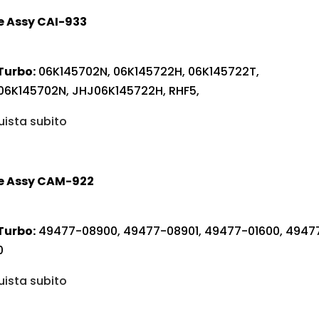
e Assy CAI-933
Turbo:
06K145702N, 06K145722H, 06K145722T,
06K145702N, JHJ06K145722H, RHF5,
ista subito
e Assy CAM-922
Turbo:
49477-08900, 49477-08901, 49477-01600, 4947
0
ista subito