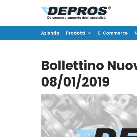
Azienda
Prodotti
E-Commerce
Azienda
Prodotti
E-Commerce
Bollettino Nuov
08/01/2019