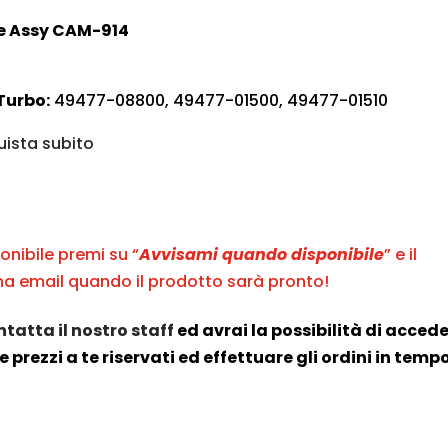
e Assy CAM-914
Turbo:
49477-08800, 49477-01500, 49477-01510
ista subito
onibile premi su “
Avvisami quando disponibile
” e il
a email quando il prodotto sarà pronto!
tatta il nostro staff
ed avrai la possibilità di acced
e prezzi a te riservati ed effettuare gli ordini in temp