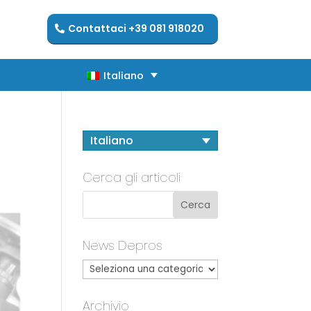
Contattaci +39 081 918020
Italiano
Italiano
Italiano
Cerca gli articoli
News Depros
Archivio