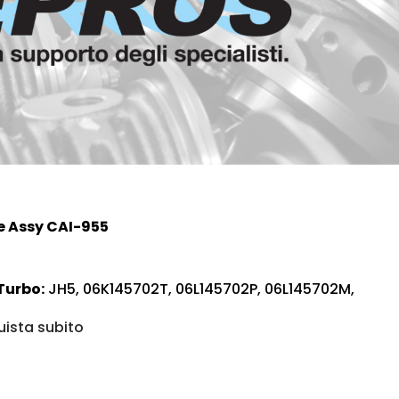
e Assy CAI-955
Turbo:
JH5, 06K145702T, 06L145702P, 06L145702M,
ista subito