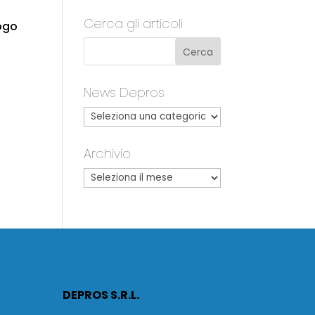
Cerca gli articoli
logo
News Depros
Archivio
DEPROS S.R.L.