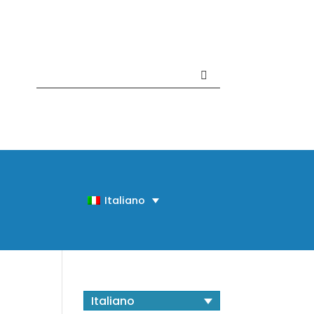
Contattaci +39 081 918020
Italiano
Italiano