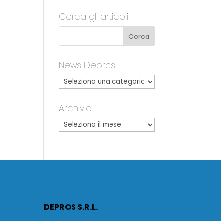
Cerca gli articoli
News Depros
Archivio
DEPROS S.R.L.