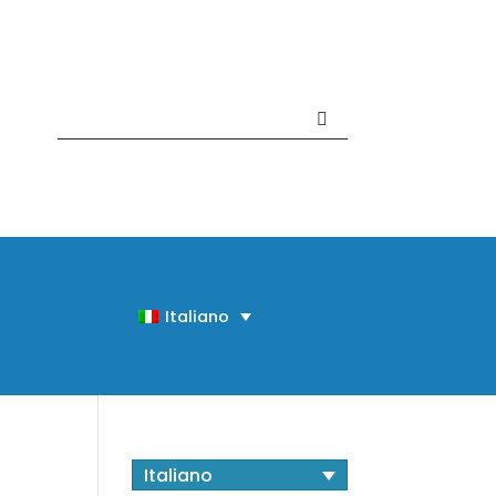
Contattaci +39 081 918020
Italiano
Italiano