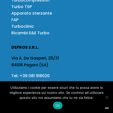
Turbocompressori
Turbo TSP
Apparato sterzante
FAP
Turboclinic
Ricambi E&E Turbo
DEPROS S.R.L.
Via A. De Gasperi, 25/31
84016 Pagani (SA)
Tel:
+39 081 918020
Fax
+39 081 919799
Utilizziamo i cookie per essere sicuri che tu possa avere la
Email:
info@depros.it
migliore esperienza sul nostro sito. Se continui ad utilizzare
questo sito noi assumiamo che tu ne sia felice.
Ok