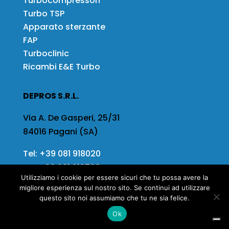
Turbocompressori
Turbo TSP
Apparato sterzante
FAP
Turboclinic
Ricambi E&E Turbo
DEPROS S.R.L.
Via A. De Gasperi, 25/31
84016 Pagani (SA)
Tel:
+39 081 918020
Fax
+39 081 919799
Utilizziamo i cookie per essere sicuri che tu possa avere la
Email:
info@depros.it
migliore esperienza sul nostro sito. Se continui ad utilizzare
questo sito noi assumiamo che tu ne sia felice.
Ok