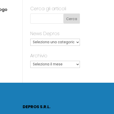
Cerca gli articoli
logo
News Depros
Archivio
DEPROS S.R.L.