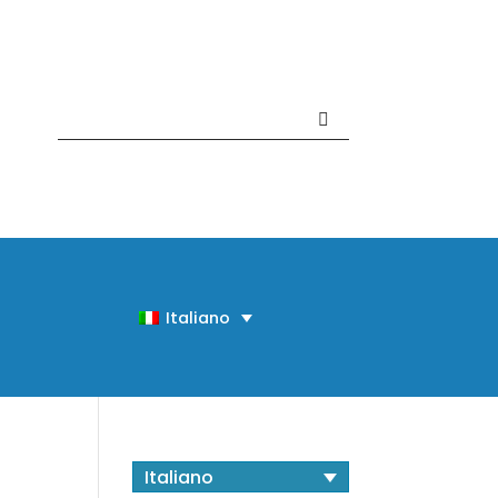
Contattaci +39 081 918020
Italiano
Italiano