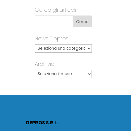
Cerca gli articoli
News Depros
Archivio
DEPROS S.R.L.