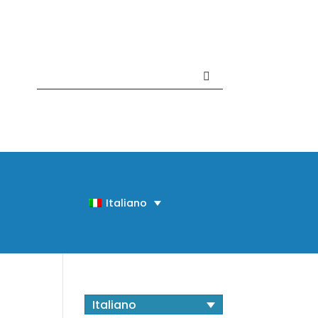
Contattaci +39 081 918020
Italiano
Italiano