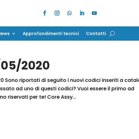
News
Approfondimenti tecnici
Contatti
News
Approfondimenti tecnici
Contatti
9/05/2020
 Sono riportati di seguito i nuovi codici inseriti a cata
ssato ad uno di questi codici? Vuoi essere il primo ad
no riservati per te! Core Assy...