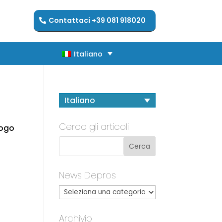
Contattaci +39 081 918020
Italiano
Italiano
Italiano
Cerca gli articoli
logo
News Depros
Archivio