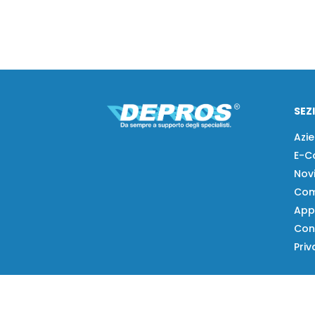
SEZ
Azi
E-C
Nov
Com
App
Con
Priv