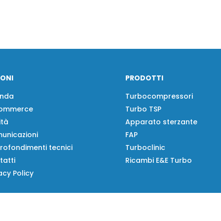
IONI
PRODOTTI
enda
Turbocompressori
ommerce
Turbo TSP
ità
Apparato sterzante
unicazioni
FAP
rofondimenti tecnici
Turboclinic
tatti
Ricambi E&E Turbo
acy Policy