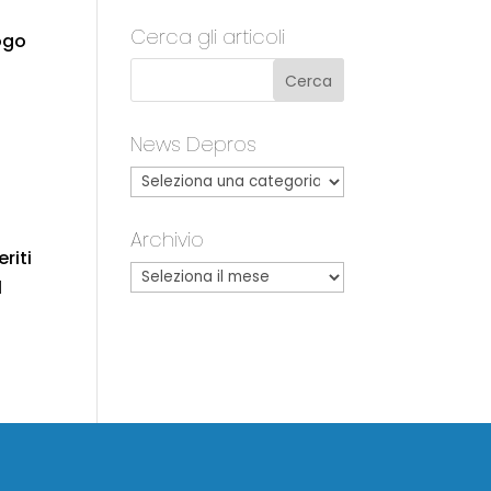
Cerca gli articoli
logo
News Depros
Archivio
riti
l