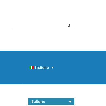
Contattaci +39 081 918020
Italiano
Italiano