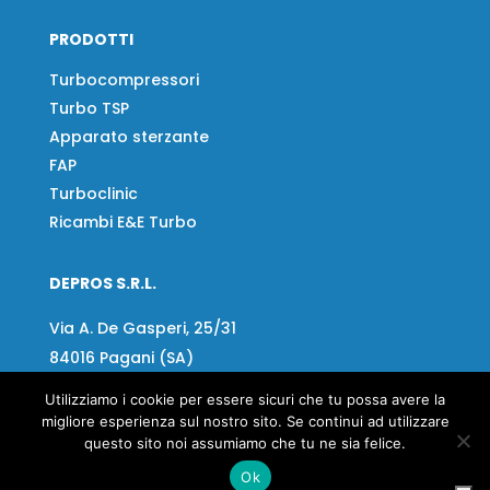
PRODOTTI
Turbocompressori
Turbo TSP
Apparato sterzante
FAP
Turboclinic
Ricambi E&E Turbo
DEPROS S.R.L.
Via A. De Gasperi, 25/31
84016 Pagani (SA)
Utilizziamo i cookie per essere sicuri che tu possa avere la
Tel:
+39 081 918020
migliore esperienza sul nostro sito. Se continui ad utilizzare
Fax
+39 081 919799
questo sito noi assumiamo che tu ne sia felice.
Email:
info@depros.it
Ok