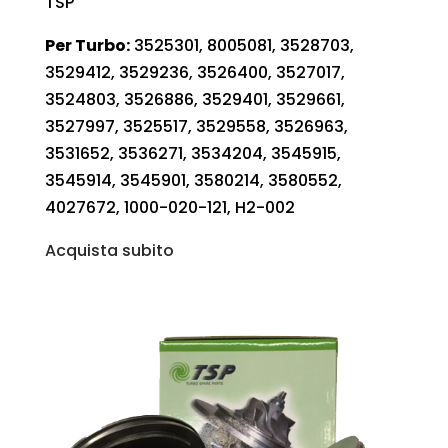
TSP
Per Turbo:
3525301, 8005081, 3528703,
3529412, 3529236, 3526400, 3527017,
3524803, 3526886, 3529401, 3529661,
3527997, 3525517, 3529558, 3526963,
3531652, 3536271, 3534204, 3545915,
3545914, 3545901, 3580214, 3580552,
4027672, 1000-020-121, H2-002
Acquista subito