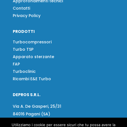
Approfondimenti tecnici
Contatti
Privacy Policy
PRODOTTI
Turbocompressori
Turbo TSP
Apparato sterzante
FAP
Turboclinic
Ricambi E&E Turbo
DEPROS S.R.L.
Via A. De Gasperi, 25/31
84016 Pagani (SA)
Utilizziamo i cookie per essere sicuri che tu possa avere la
Tel:
+39 081 918020