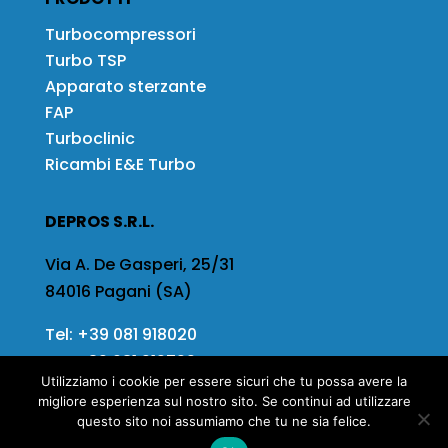
Turbocompressori
Turbo TSP
Apparato sterzante
FAP
Turboclinic
Ricambi E&E Turbo
DEPROS S.R.L.
Via A. De Gasperi, 25/31
84016 Pagani (SA)
Tel:
+39 081 918020
Fax
+39 081 919799
Utilizziamo i cookie per essere sicuri che tu possa avere la
Email:
info@depros.it
migliore esperienza sul nostro sito. Se continui ad utilizzare
questo sito noi assumiamo che tu ne sia felice.