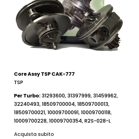
Core Assy TSP CAK-777
TSP
Per Turbo:
31293600, 31397999, 31459962,
32240493, 18509700004, 18509700013,
18509700021, 10009700091, 10009700118,
10009700228, 10009700354, R2S-028-L
Acquista subito