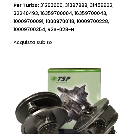
Per Turbo:
31293600, 31397999, 31459962,
32240493, 16359700004, 16359700043,
10009700091, 10009700118, 10009700228,
10009700354, R2S-028-H
Acquista subito