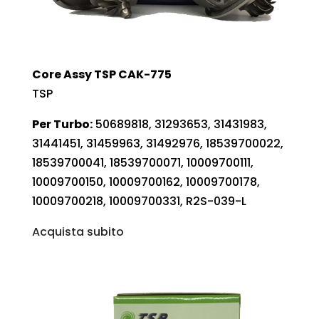
Core Assy TSP CAK-775
TSP
Per Turbo:
50689818, 31293653, 31431983,
31441451, 31459963, 31492976, 18539700022,
18539700041, 18539700071, 10009700111,
10009700150, 10009700162, 10009700178,
10009700218, 10009700331, R2S-039-L
Acquista subito