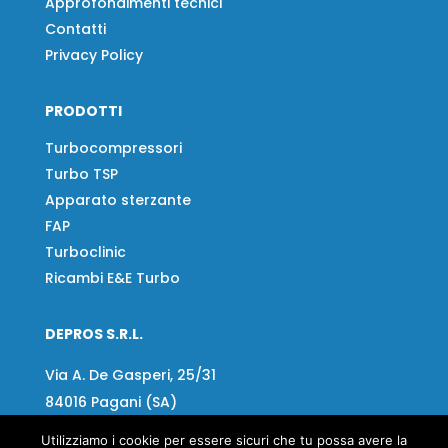
Approfondimenti tecnici
Contatti
Privacy Policy
PRODOTTI
Turbocompressori
Turbo TSP
Apparato sterzante
FAP
Turboclinic
Ricambi E&E Turbo
DEPROS S.R.L.
Via A. De Gasperi, 25/31
84016 Pagani (SA)
Utilizziamo i cookie per essere sicuri che tu possa avere la
Tel:
+39 081 918020