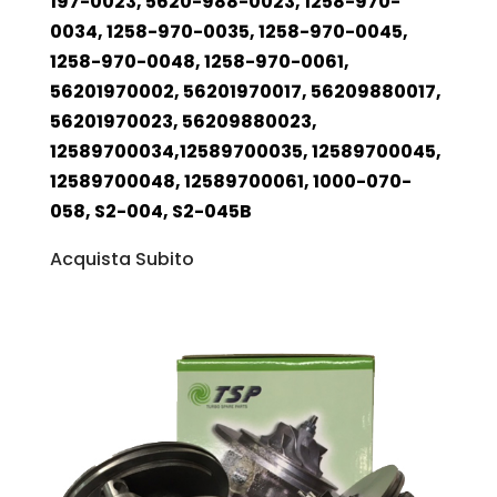
197-0023, 5620-988-0023, 1258-970-
0034, 1258-970-0035, 1258-970-0045,
1258-970-0048, 1258-970-0061,
56201970002, 56201970017, 56209880017,
56201970023, 56209880023,
12589700034,12589700035, 12589700045,
12589700048, 12589700061, 1000-070-
058, S2-004, S2-045B
Acquista Subito