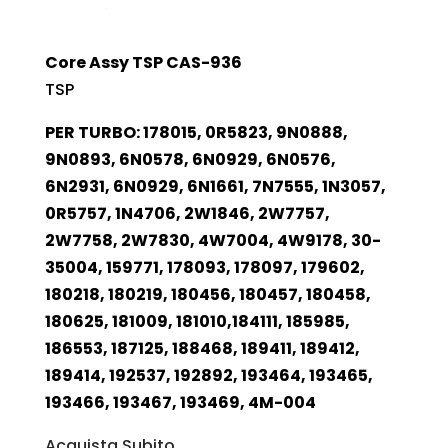
Core Assy TSP CAS-936
TSP
PER TURBO: 178015, 0R5823, 9N0888,
9N0893, 6N0578, 6N0929, 6N0576,
6N2931, 6N0929, 6N1661, 7N7555, 1N3057,
0R5757, 1N4706, 2W1846, 2W7757,
2W7758, 2W7830, 4W7004, 4W9178, 30-
35004, 159771, 178093, 178097, 179602,
180218, 180219, 180456, 180457, 180458,
180625, 181009, 181010,184111, 185985,
186553, 187125, 188468, 189411, 189412,
189414, 192537, 192892, 193464, 193465,
193466, 193467, 193469, 4M-004
Acquista Subito