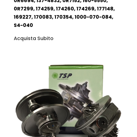
0R6694, 137-4832, 0R7152, 160-5550,
0R7299, 174259, 174260, 174269, 177148,
169227, 170083, 170354, 1000-070-084,
S4-040
Acquista Subito