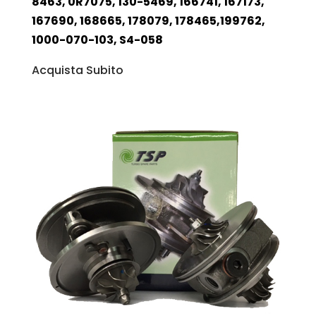
8463, 0R7075, 130-5469, 166741, 167173,
167690, 168665, 178079, 178465,199762,
1000-070-103, S4-058
Acquista Subito