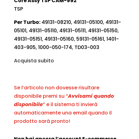
Core Assy TSP CAM-992
TSP
Per Turbo:
49131-08210, 49131-05100, 49131-
05101, 49131-05110, 49131-05111, 49131-05150,
49131-05151, 49131-05160, 59131-05161, 1401-
403-905, 1000-050-174, TD03-003
Acquista subito
Se l’articolo non dovesse risultare
disponibile premi su “
Avvisami quando
disponibile
” e il sistema ti invierà
automaticamente una email quando il
prodotto sarà pronto!
Non hai ancora l’account E-commerce