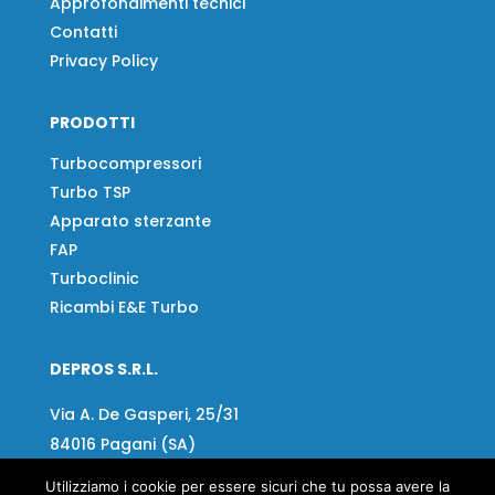
Approfondimenti tecnici
Contatti
Privacy Policy
PRODOTTI
Turbocompressori
Turbo TSP
Apparato sterzante
FAP
Turboclinic
Ricambi E&E Turbo
DEPROS S.R.L.
Via A. De Gasperi, 25/31
84016 Pagani (SA)
Utilizziamo i cookie per essere sicuri che tu possa avere la
Tel:
+39 081 918020